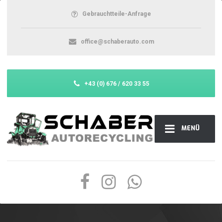
Gebrauchtteile-Anfrage
office@schaberauto.com
+43 (0) 676 / 620 33 55
MENÜ