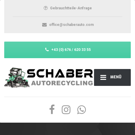
Gebrauchtteile-Anfrage
office@schaberauto.com
+43 (0) 676 / 620 33 55
MENÜ